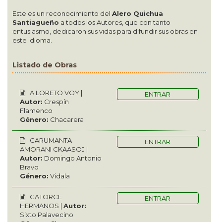
Este es un reconocimiento del
Alero Quichua
Santiagueño
a todos los Autores, que con tanto
entusiasmo, dedicaron sus vidas para difundir sus obras en
este idioma.
Listado de Obras
A LORETO VOY |
ENTRAR
Autor:
Crespín
Flamenco
Género:
Chacarera
CARUMANTA
ENTRAR
AMORANI CKAASOJ |
Autor:
Domingo Antonio
Bravo
Género:
Vidala
CATORCE
ENTRAR
HERMANOS |
Autor:
Sixto Palavecino