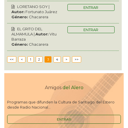
LORETANO SOY |
ENTRAR
Autor:
Fortunato Juárez
Género:
Chacarera
EL GRITO DEL
ENTRAR
ALMAMULA |
Autor:
Vitu
Barraza
Género:
Chacarera
<<
<
1
2
3
4
>
>>
Amigos
del Alero
Programas que difunden la Cultura de Santiago del Estero
desde Radio Nacional...
ENTRAR