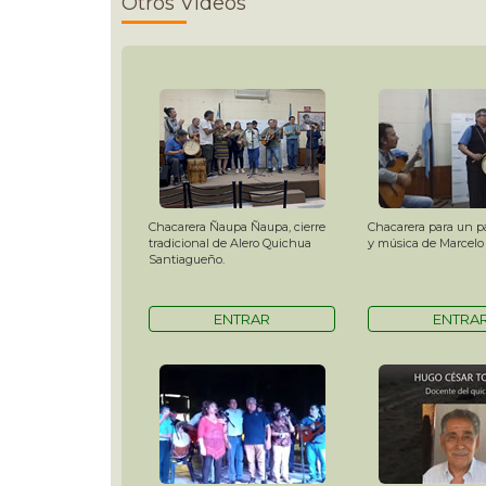
Otros Videos
Chacarera Ñaupa Ñaupa, cierre
Chacarera para un pat
tradicional de Alero Quichua
y música de Marcelo 
Santiagueño.
ENTRAR
ENTRA