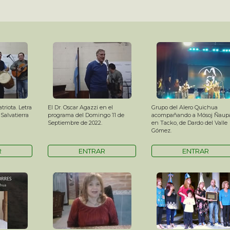
riota. Letra
El Dr. Oscar Agazzi en el
Grupo del Alero Quichua
Salvatierra
programa del Domingo 11 de
acompañando a Mósoj Ñaup
Septiembre de 2022.
en Tacko, de Dardo del Valle
Gómez.
R
ENTRAR
ENTRAR