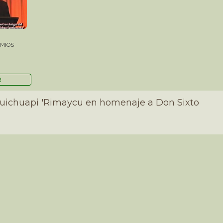
MIOS
R
Quichuapi 'Rimaycu en homenaje a Don Sixto