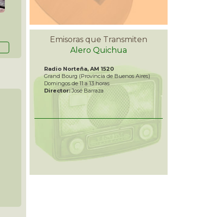
Emisoras que Transmiten
Alero Quichua
Radio Norteña, AM 1520
Grand Bourg (Provincia de Buenos Aires)
Domingos de 11 a 13 horas
Director:
José Barraza