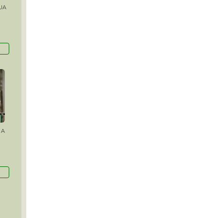
UA
 A