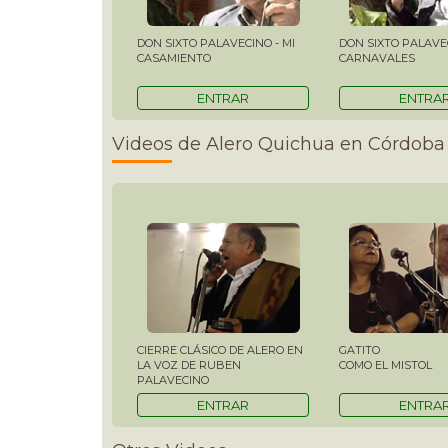
DON SIXTO PALAVECINO - MI
DON SIXTO PALAVEC
CASAMIENTO
CARNAVALES
ENTRAR
ENTRA
Videos de Alero Quichua en Córdoba
CIERRE CLÁSICO DE ALERO EN
GATITO
LA VOZ DE RUBEN
COMO EL MISTOL
PALAVECINO
ENTRAR
ENTRA