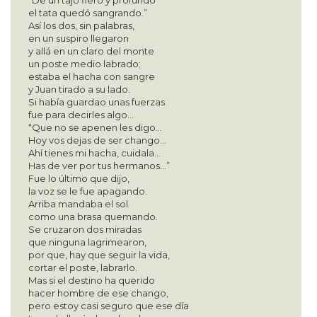
el tata quedó sangrando.”
Así los dos, sin palabras,
en un suspiro llegaron
y allá en un claro del monte
un poste medio labrado;
estaba el hacha con sangre
y Juan tirado a su lado.
Si había guardao unas fuerzas
fue para decirles algo…
“Que no se apenen les digo…
Hoy vos dejas de ser chango…
Ahí tienes mi hacha, cuidala…
Has de ver por tus hermanos…”
Fue lo último que dijo,
la voz se le fue apagando.
Arriba mandaba el sol
como una brasa quemando.
Se cruzaron dos miradas
que ninguna lagrimearon,
por que, hay que seguir la vida,
cortar el poste, labrarlo.
Mas si el destino ha querido
hacer hombre de ese chango,
pero estoy casi seguro que ese día