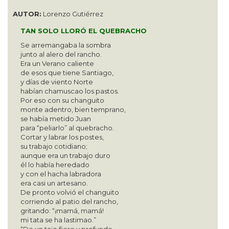
AUTOR:
Lorenzo Gutiérrez
TAN SOLO LLORÓ EL QUEBRACHO
Se arremangaba la sombra
junto al alero del rancho.
Era un Verano caliente
de esos que tiene Santiago,
y días de viento Norte
habían chamuscao los pastos.
Por eso con su changuito
monte adentro, bien temprano,
se había metido Juan
para “peliarlo” al quebracho.
Cortar y labrar los postes,
su trabajo cotidiano;
aunque era un trabajo duro
él lo había heredado
y con el hacha labradora
era casi un artesano.
De pronto volvió el changuito
corriendo al patio del rancho,
gritando: “¡mamá, mamá!
mi tata se ha lastimao.”
“De un tajo fiero y profundo