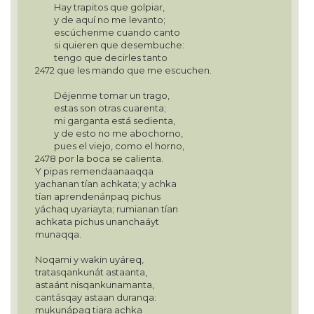
Hay trapitos que golpiar,
y de aquí no me levanto;
escúchenme cuando canto
si quieren que desembuche:
tengo que decirles tanto
2472 que les mando que me escuchen.
Déjenme tomar un trago,
estas son otras cuarenta;
mi garganta está sedienta,
y de esto no me abochorno,
pues el viejo, como el horno,
2478 por la boca se calienta.
Y pipas remendaanaaqqa
yachanan tían achkata; y achka
tían aprendenánpaq pichus
yáchaq uyariayta; rumianan tían
achkata pichus unanchaáyt
munaqqa.
Noqami y wakin uyáreq,
tratasqankunát astaanta,
astaánt nisqankunamanta,
cantásqay astaan duranqa:
mukunápaq tiara achka