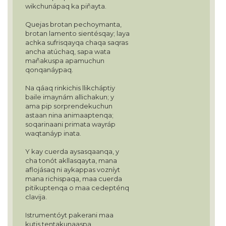
wikchunápaq ka piñayta.
Quejas brotan pechoymanta,
brotan lamento sientésqay; laya
achka sufrisqayqa chaqa saqras
ancha atúchaq, sapa wata
mañakuspa apamuchun
qonqanáypaq.
Na qáaq rinkichis llikcháptiy
baile imaynám allichakun; y
ama pip sorprendekuchun
astaan nina animaaptenqa;
soqarinaani primata wayráp
waqtanáyp inata.
Y kay cuerda aysasqaanqa, y
cha tonót akllasqayta, mana
aflojásaq ni aykappas vozníyt
mana richispaqa, maa cuerda
pitikuptenqa o maa cedepténq
clavija.
Istrumentóyt pakerani maa
kutis tentakunaaspa,