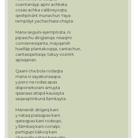
cuentanáyp apini achkata
cosas achka calibreyoqta,
qeshpinánt munachun Yaya
templáyt yachachiara chayta.
Mana seguini ejemplosta, ni
pipaschu dirigianqa; nisaqmi
convienesqanta, mayqansh
huelláp plantakoqqa, cantachun,
cantasqantaqa, túkuy voznínt
apisqanan.
Qaaní cha bola rodaqta
mana ni sayakunaaspa;
y pero na rodas apas
disponekorani amuyta
qaanaas atispá kausayta
saqeaptinkuná llamkayta.
Manserát dirígeq kani
y nátaq pialaqpas kani;
qateqpas kani rodeupi,
y llámkaq kani corralpi;
pertigupi tiákoq kani
chaynalla nátaq bagualpi.