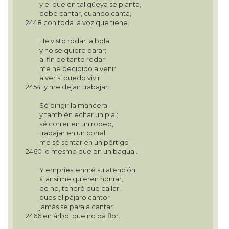
y el que en tal güeya se planta,
debe cantar, cuando canta,
2448 con toda la voz que tiene.
He visto rodar la bola
y no se quiere parar;
al fin de tanto rodar
me he decidido a venir
a ver si puedo vivir
2454 y me dejan trabajar.
Sé dirigir la mancera
y también echar un pial;
sé correr en un rodeo,
trabajar en un corral;
me sé sentar en un pértigo
2460 lo mesmo que en un bagual.
Y empriestenmé su atención
si ansí me quieren honrar;
de no, tendré que callar,
pues el pájaro cantor
jamás se para a cantar
2466 en árbol que no da flor.