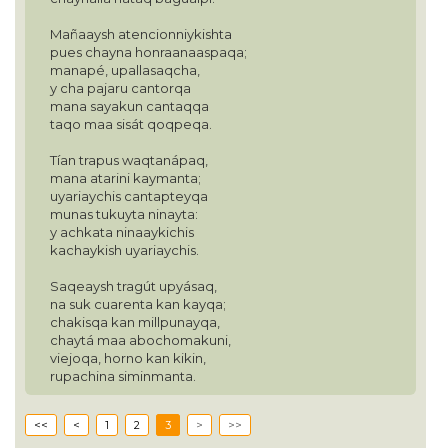
Mañaaysh atencionniykishta
pues chayna honraanaaspaqa;
manapé, upallasaqcha,
y cha pajaru cantorqa
mana sayakun cantaqqa
taqo maa sisát qoqpeqa.
Tían trapus waqtanápaq,
mana atarini kaymanta;
uyariaychis cantapteyqa
munas tukuyta ninayta:
y achkata ninaaykichis
kachaykish uyariaychis.
Saqeaysh tragút upyásaq,
na suk cuarenta kan kayqa;
chakisqa kan millpunayqa,
chaytá maa abochomakuni,
viejoqa, horno kan kikin,
rupachina siminmanta.
<<
<
1
2
3
>
>>