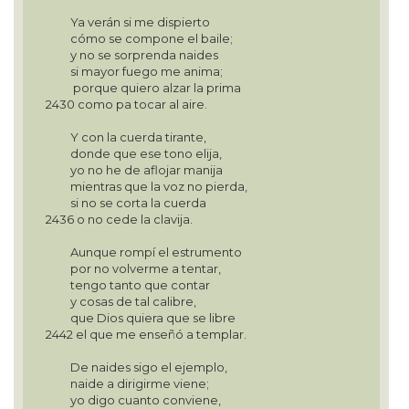
Ya verán si me dispierto
cómo se compone el baile;
y no se sorprenda naides
si mayor fuego me anima;
porque quiero alzar la prima
2430 como pa tocar al aire.
Y con la cuerda tirante,
donde que ese tono elija,
yo no he de aflojar manija
mientras que la voz no pierda,
si no se corta la cuerda
2436 o no cede la clavija.
Aunque rompí el estrumento
por no volverme a tentar,
tengo tanto que contar
y cosas de tal calibre,
que Dios quiera que se libre
2442 el que me enseñó a templar.
De naides sigo el ejemplo,
naide a dirigirme viene;
yo digo cuanto conviene,