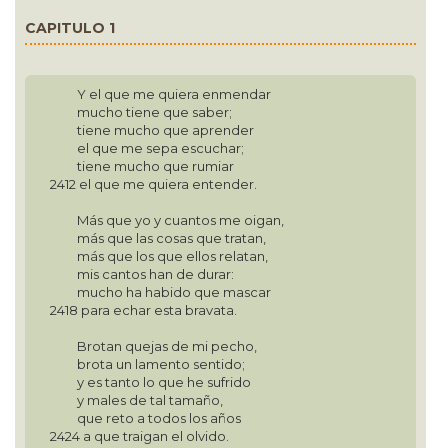
CAPITULO 1
Y el que me quiera enmendar
mucho tiene que saber;
tiene mucho que aprender
el que me sepa escuchar;
tiene mucho que rumiar
2412 el que me quiera entender.
Más que yo y cuantos me oigan,
más que las cosas que tratan,
más que los que ellos relatan,
mis cantos han de durar:
mucho ha habido que mascar
2418 para echar esta bravata.
Brotan quejas de mi pecho,
brota un lamento sentido;
y es tanto lo que he sufrido
y males de tal tamaño,
que reto a todos los años
2424 a que traigan el olvido.