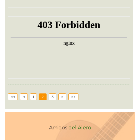
<<
<
1
2
3
>
>>
Amigos
del Alero